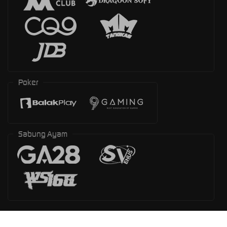
Poker
Sabung Ayam