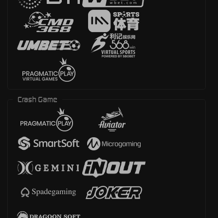
Crash Game