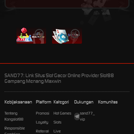
i
i
SAND77: Link Situs Slot Gacor Online Provider Slot88
Gampang Menang Maxwin
Kebijaksanaan
Platform
Kategori
Dukungan
Komunitas
Tentang
Promosi
Hot Games
sand77_
Kongslot88
vip
Loyalty
Slots
Responsible
Referral
Live