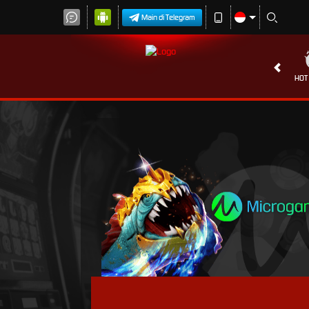
Main di Telegram
HOT