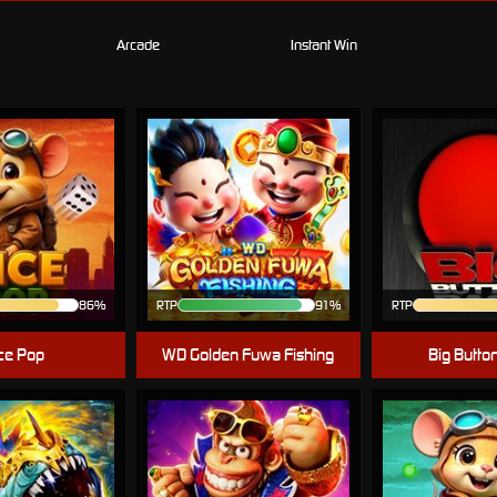
Arcade
Instant Win
86%
RTP
91%
RTP
ce Pop
WD Golden Fuwa Fishing
Big Butto