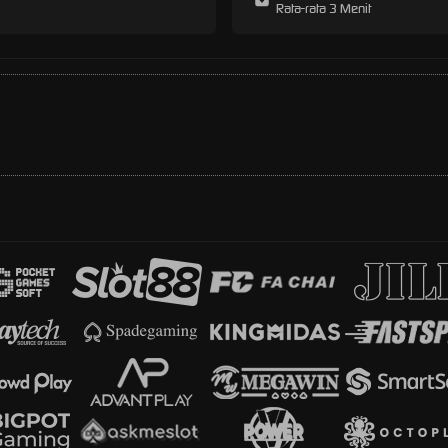
Rata-rata 3 Menit