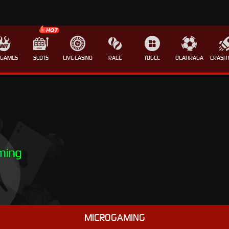
 GAMES
SLOTS
LIVE CASINO
RACE
TOGEL
OLAHRAGA
CRASH
MICROGAMING