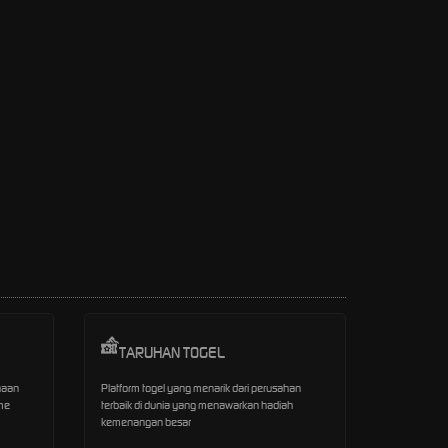
TARUHAN TOGEL
haan
Platform togel yang menarik dari perusahan
ame
terbaik di dunia yang menawarkan hadiah
kemenangan besar