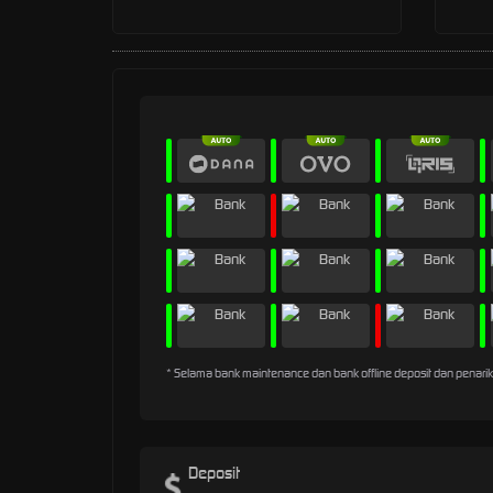
* Selama bank maintenance dan bank offline deposit dan penarik
Deposit