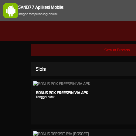
SAND77 Aplikasi Mobile
Jangan tampilkan lagi hari ini
Semua Promosi
Slots
BONUS 20X FREESPIN VIA APK
Tanggal akhir:
-