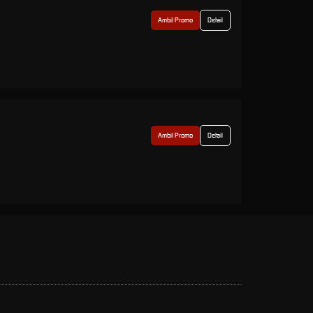
Ambil Promo
Detail
Ambil Promo
Detail