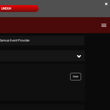
×
UNDUH
Semua Event Provider
Detail