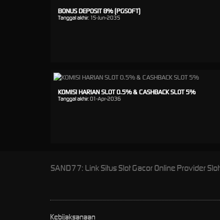
BONUS DEPOSIT 8% (PGSOFT)
Tanggal akhir:
15-Jun-2035
KOMISI HARIAN SLOT 0.5% & CASHBACK SLOT 5%
Tanggal akhir:
01-Apr-2036
SAND77: Link Situs Slot Gacor Online Provider
Kebijaksanaan