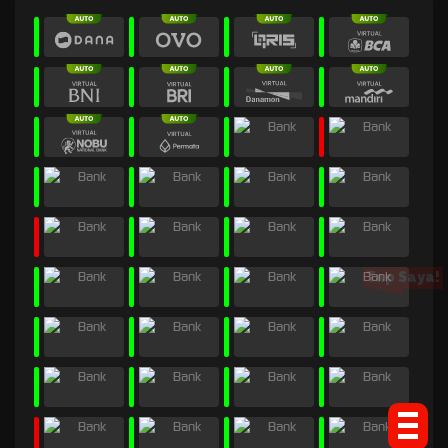
Tap Saya!